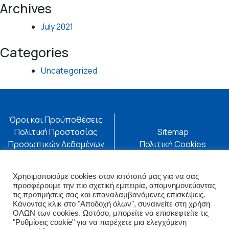
Archives
July 2021
Categories
Uncategorized
Όροι και Προϋποθέσεις
Πολιτική Προστασίας
Sitemap
Προσωπικών Δεδομένων
Πολιτική Cookies
Επισκεφθείτε επίσης:
Ακολουθήστε μας:
Χρησιμοποιούμε cookies στον ιστότοπό μας για να σας
eureka.com.gr
Βρείτε μας στους
προσφέρουμε την πιο σχετική εμπειρία, απομνημονεύοντας
επίσημους λογαριασμούς
τις προτιμήσεις σας και επαναλαμβανόμενες επισκέψεις.
μας
Κάνοντας κλικ στο "Αποδοχή όλων", συναινείτε στη χρήση
ΟΛΩΝ των cookies. Ωστόσο, μπορείτε να επισκεφτείτε τις
"Ρυθμίσεις cookie" για να παρέχετε μια ελεγχόμενη