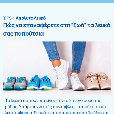
TIPS
>
Απόλυτο Λευκό
Πώς να επαναφέρετε στη “ζωή” τα λευκά
σας παπούτσια
Τα λευκά παπούτσια είναι παντού στον κόσμο της
μόδας. Υπάρχουν λευκές παντόφλες, παπούτσια από
λευκό ύφασμα, δερμάτινα, παπούτσια από βινύλιο και