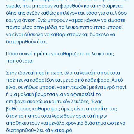
suede, που μπορούν να φορεθούν κατά τη διάρκεια
όλης της σεζόν καθώς επιλέγονται τόσο για στυλ όσο
και για άνεση. Ενώ μπορούν να μας κάνουν να είμαστε
πάντα μέσα στην μόδα, τα λευκά παπούτσια μπορεί
να είναι δύσκολο να καθαριστούν και δύσκολο να
διατηρηθούν έτσι.
Πόσο συχνά πρέπει να καθαρίζετε τα λευκά σας
παπούτσια;
Στην ιδανική περίπτωση, όλα τα λευκά παπούτσια
πρέπει να καθαρίζονται μετά από κάθε φορά. Αυτό
είναι συνήθως μπορεί να επιτευχθεί με ένα υγρό πανί
ή μια μαλακή βούρτσα για να αφαιρεθεί το
επιφανειακό χώμα και τυχόν λεκέδες. Ένας
βαθύτερος καθαρισμός όμως είναι απαραίτητος
όταν τα παπούτσια λερωθούν αρκετά ή πριν
αποθηκευτούν για μεγάλο χρονικό διάστημα ώστε να
διατηρηθούν λευκά για καιρό.