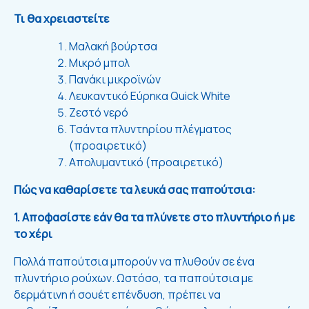
Τι θα χρειαστείτε
Μαλακή βούρτσα
Μικρό μπολ
Πανάκι μικροϊνών
Λευκαντικό Εύρηκα Quick White
Ζεστό νερό
Τσάντα πλυντηρίου πλέγματος
(προαιρετικό)
Απολυμαντικό (προαιρετικό)
Πώς να καθαρίσετε τα λευκά σας παπούτσια:
1. Αποφασίστε εάν θα τα πλύνετε στο πλυντήριο ή με
το χέρι
Πολλά παπούτσια μπορούν να πλυθούν σε ένα
πλυντήριο ρούχων. Ωστόσο, τα παπούτσια με
δερμάτινη ή σουέτ επένδυση, πρέπει να