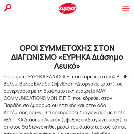
Skip
to
content
ΟΡΟΙ ΣΥΜΜΕΤΟΧΗΣ ΣΤΟΝ
ΔΙΑΓΩΝΙΣΜΟ «ΕΥΡΗΚΑ Διάσημο
Λευκό»
Η εταιρεία ΕΥΡΗΚΑ ΕΛΛΑΣ Α.Ε. που εδρεύει στην Α’ ΒΙ.ΠΕ.
Βόλου, Βόλος Ελλάδα (εφεξής η «Διοργανώτρια»), σε
συνεργασία με τη διαφημιστική εταιρεία MAY
COMMUNICATIONS ΜΟΝ. Ε.Π.Ε, που εδρεύει στον
Παράδεισο Αμαρουσίου Αττικής και στην οδό
Αρτέμιδος αριθμ. 3 προκηρύσσει διαγωνισμό με τίτλο
«ΕΥΡΗΚΑ Διάσημο Λευκό» (εφεξής ο «Διαγωνισμός»), ο
οποίος θα διενεργηθεί μέσω του διαδικτυακού τόπου