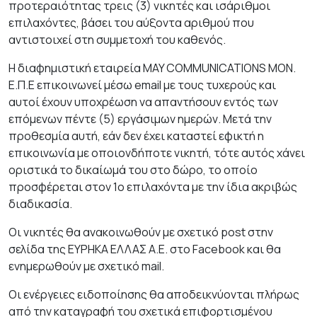
προτεραιότητας τρεις (3) νικητές και ισάριθμοι
επιλαχόντες, βάσει του αύξοντα αριθμού που
αντιστοιχεί στη συμμετοχή του καθενός.
H διαφημιστική εταιρεία MAY COMMUNICATIONS ΜΟΝ.
Ε.Π.Ε επικοινωνεί μέσω email με τους τυχερούς και
αυτοί έχουν υποχρέωση να απαντήσουν εντός των
επόμενων πέντε (5) εργάσιμων ημερών. Μετά την
προθεσμία αυτή, εάν δεν έχει καταστεί εφικτή η
επικοινωνία με οποιονδήποτε νικητή, τότε αυτός χάνει
οριστικά το δικαίωμά του στο δώρο, το οποίο
προσφέρεται στον 1ο επιλαχόντα με την ίδια ακριβώς
διαδικασία.
Οι νικητές θα ανακοινωθούν με σχετικό post στην
σελίδα της ΕΥΡΗΚΑ ΕΛΛΑΣ Α.Ε. στο Facebook και θα
ενημερωθούν με σχετικό mail.
Οι ενέργειες ειδοποίησης θα αποδεικνύονται πλήρως
από την καταγραφή του σχετικά επιφορτισμένου