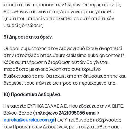
και κατά την παράδοση των δώρων. Οι συμμετέχοντες
θα ευθύνονται έναντι της Διοργανώτριας για κάθε
ζημία που μπορεί να προκληθεί σε αυτή από τυχόν
ψευδείς δηλώσεις.
9) Δημοσιότητα όρων.
Οι όροι συμμετοχής στον Διαγωνισμό έχουν αναρτηθεί
στην ιστοσελίδα https://eurekadiasimoleuko.gr/contest/.
Κάθε συμπλήρωση ή διόρθωση αυτών θα γίνεται
παραδεκτά με ανακοίνωση στο συγκεκριμένο
διαδικτυακό τόπο, θα ισχύει από τη δημοσίευσή της και
δεσμεύει τους πάντες ως προς το περιεχόμενό της.
10) Προσωπικά Δεδομένα.
Η εταιρεία ΕΥΡΗΚΑ ΕΛΛΑΣ Α.Ε. που εδρεύει στην Α’ ΒΙ.ΠΕ.
Βόλου, Βόλος
(τηλέφωνο 2421095056 email:
eureka@eureka.com.gr
)
ως Υπεύθυνος Επεξεργασίας
των Προσωπικών Δεδομένων, με τη συγκατάθεσή σας,