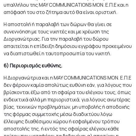
υπαλλήλου της MAY COMMUNICATIONS ΜΟΝ. Ε.Π.Ε και η
απόφασή του στο ζήτημα αυτό θα είναι οριστική.
Η αποστολή ή παραλαβή των δώρων θα γίνει σε
συνεννόηση με τους νικητές και με χρέωση της
Διοργανώτριας. Για την παραλαβή του δώρου
απαιτείται η επίδειξη δημόσιου εγγράφου προκειμένου
να διαπιστωθεί η ταυτοπροσωπία του νικητή.
6) Περιορισμός ευθύνης.
Η Διοργανώτρια και η MAY COMMUNICATIONS ΜΟΝ. Ε.Π.Ε
δεν φέρουν καμία απολύτως ευθύνη εάν, για λόγους που
βρίσκονται έξω από τη σφαίρα του ελέγχου τους, όπως
ενδεικτικά αλλά μη περιοριστικά, για λόγους ανωτέρας
βίας, τεχνικών προβλημάτων, μη υποβολής ή αποδοχής
της φόρμας συμμετοχής μέσω διαδικτύου λόγω
έλλειψης διαθέσιμου χώρου ή εσφαλμένου τρόπου
αποστολής της, ή εντός της σφαίρας ελέγχου κάθε