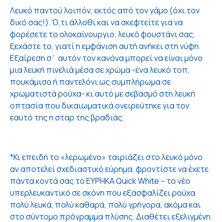
Λευκό παντού λοιπόν, εκτός από τον γάμο (όχι τον
δικό σας!). Ό,τι άλλοθι και να σκεφτείτε για να
φορέσετε το ολοκαίνουργιο, λευκό φουστάνι σας,
ξεχάστε το, γιατί η εμφάνιση αυτή ανήκει στη νύφη.
Εξαίρεση σ΄ αυτόν τον κανόνα μπορεί να είναι μόνο
μια λευκή πινελιά μέσα σε χρώμα -ένα λευκό τοπ,
πουκάμισο ή παντελόνι ως συμπλήρωμα σε
χρωματιστά ρούχα- κι αυτό με σεβασμό στη λευκή
οπτασία που δικαιωματικά ονειρεύτηκε για τον
εαυτό της η σταρ της βραδιάς.
*Κι επειδή το «λερωμένο» ταιριάζει στο λευκό μόνο
αν αποτελεί σχεδιαστικό εύρημα, φροντίστε να έχετε
πάντα κοντά σας το EYPHKA Quick White – το νέο
υπερλευκαντικό σε σκόνη που εξασφαλίζει ρούχα
πολύ λευκά, πολύ καθαρά, πολύ γρήγορα, ακόμα και
στο σύντομο πρόγραμμα πλύσης. Διαθέτει εξελιγμένη