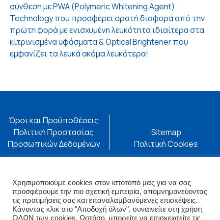
σύνθεση με PWA (Polymeric Whitening Agent)
Technology που προσφέρει ορατή διαφορά από την
πρώτη φορά με ενισχυμένη λευκότητα ιδιαίτερα στα
κιτρινισμένα υφάσματα & Optical Brightener που
εμφανίζει τα λευκά ακόμα λευκότερα!
Όροι και Προϋποθέσεις
Πολιτική Προστασίας
Sitemap
Προσωπικών Δεδομένων
Πολιτική Cookies
Επισκεφθείτε επίσης:
Ακολουθήστε μας:
eureka.com.gr
Βρείτε μας στους
Χρησιμοποιούμε cookies στον ιστότοπό μας για να σας
επίσημους λογαριασμούς
προσφέρουμε την πιο σχετική εμπειρία, απομνημονεύοντας
τις προτιμήσεις σας και επαναλαμβανόμενες επισκέψεις.
μας
Κάνοντας κλικ στο "Αποδοχή όλων", συναινείτε στη χρήση
ΟΛΩΝ των cookies. Ωστόσο, μπορείτε να επισκεφτείτε τις