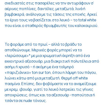
σχεδιαστές στις πασαρέλες να την αντιγράφουν σ’
αέρινες ποπλίνες, δαντέλες, μεταξωτά, λινά ή
βαμβακερά, ανάλογα με τις τάσεις της εποχής. Αρκεί
το έργο τους να βασίζεται στο λευκό – το total white
που είναι ο σταθερός θριαμβευτής του καλοκαιριού.
Το φοράμε από το πρωί – αλλά το βράδυ το
αποθεώνουμε. Μερικές φορές μπορεί να το
«λερώσουμε»* με μια χρωματική έκρηξη από ένα
εκκεντρικό αξεσουάρ, μια διακριτική πολυτέλεια από
ασήμι ή χρυσό – ή ακόμη με ένα τολμηρό
«παριζιάνικο» ton sur ton, όπου η λάμψη του πάγου,
λιώνει κάτω από μια μεταξωτή, θερμή off white
πασμίνα. Επίσης, δεν φοβόμαστε να το αναμείξουμε
με κρεμ, ιβουάρ, γιατί το λευκό λατρεύει τις γήινες
αποχρώσεις, όπως και τα αξεσουάρ -παπούτσια ή
τσάντα σε nude τόνους.