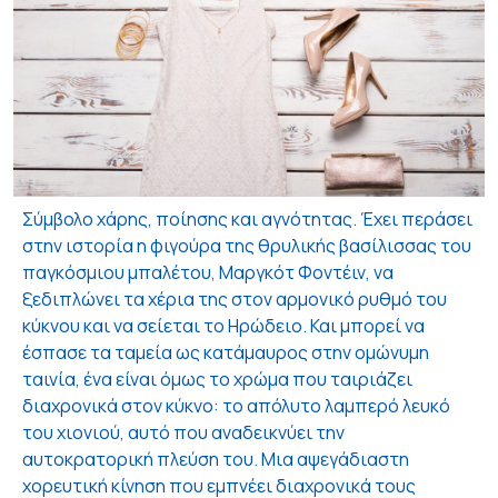
Σύμβολο χάρης, ποίησης και αγνότητας. Έχει περάσει
στην ιστορία η φιγούρα της θρυλικής βασίλισσας του
παγκόσμιου μπαλέτου, Μαργκότ Φοντέιν, να
ξεδιπλώνει τα χέρια της στον αρμονικό ρυθμό του
κύκνου και να σείεται το Ηρώδειο. Και μπορεί να
έσπασε τα ταμεία ως κατάμαυρος στην ομώνυμη
ταινία, ένα είναι όμως το χρώμα που ταιριάζει
διαχρονικά στον κύκνο: το απόλυτο λαμπερό λευκό
του χιονιού, αυτό που αναδεικνύει την
αυτοκρατορική πλεύση του. Μια αψεγάδιαστη
χορευτική κίνηση που εμπνέει διαχρονικά τους