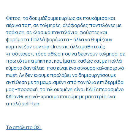
Φέτος, το δοκιμάζουμε κυρίως σε πουκάμισα και
αέρινα τοπ, σε τολμηρές, ολόφαρδες παντελόνες με
τσάκιση, σε κλασικά παντελόνια, φούστες και
φορέματα. Πολλά φορέματα – άλλα να θυμίζουν
κομπινεζόν σαν slip-dress κι άλλα μαθητικές
«ποδίτσες», τόσο αθώα που να δείχνουν τολμηρά, σε
πρωτότυπα μήκη και κοψίματα, καθώς και με πολλά
κύματα δαντέλας, που είναι ένα σίγουρο καλοκαιρινό
must. Αν δεν έχουμε προλάβει να δημιουργήσουμε
αντίθεση με τη μαυρισμένη από τον ήλιο επιδερμίδα
μας -προσοχή, το ‘ηλιοκαμένη’ είναι ΚΑΙ ξεπερασμένο
ΚΑΙ ανθυγιεινό- χρησιμοποιούμε με μαεστρία ένα
απαλό self-tan.
Το απόλυτο ΟΧΙ